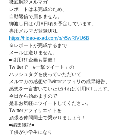
徹底解説メルマガ
レポートは未完成のため、
自動返信で届きません。
御渡し日は7月8日頃を予定しています。
専用メルマガ登録URL
https://hideo-exad.com/p/r/5wRIVU6B
※レポートが完成するまで
メールは送りません。
■引用RT企画も開催！
Twitterで「#一撃ツイート」の
ハッシュタグを使っていただいて
メルマガの感想やTwitterアフィリの成果報告、
感想を一言書いていただければ引用RTします。
今日から始めますので
是非お気軽にツイートしてください。
Twitterアフィリエイトを
頑張る仲間同士で繋がりましょう！
■編集後記■
子供が小学生になり