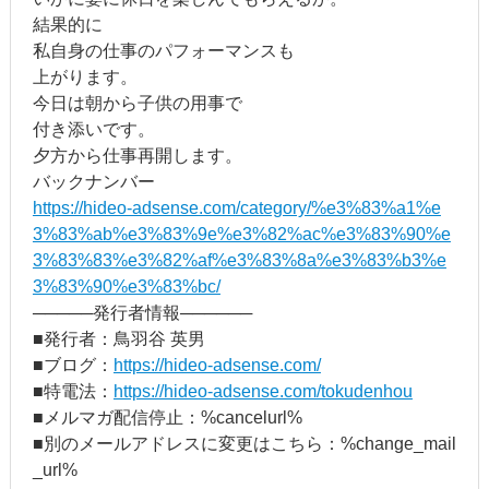
結果的に
私自身の仕事のパフォーマンスも
上がります。
今日は朝から子供の用事で
付き添いです。
夕方から仕事再開します。
バックナンバー
https://hideo-adsense.com/category/%e3%83%a1%e
3%83%ab%e3%83%9e%e3%82%ac%e3%83%90%e
3%83%83%e3%82%af%e3%83%8a%e3%83%b3%e
3%83%90%e3%83%bc/
─────発行者情報──────
■発行者：鳥羽谷 英男
■ブログ：
https://hideo-adsense.com/
■特電法：
https://hideo-adsense.com/tokudenhou
■メルマガ配信停止：%cancelurl%
■別のメールアドレスに変更はこちら：%change_mail
_url%