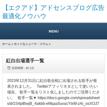
【エクアド】アドセンスブログ広告
最適化ノウハウ
MENU
ホーム
»
ホットなニュース・コラム
»
紅白出場選手一覧
目安時間：
約 1分
2023年12月31日に紅白歌合戦に出場される歌手が発
表されました。 Twitterアフィリネタとして使いたい
場合、 歌手一覧をリスト化しましたのでご活用くださ
い。 歌手一覧▼ https://docs.google.com/spreadsheet
s/d/1S4ptBwjB_4akbb-eMqaa5uvacYtxM-zAi_osXOJ7